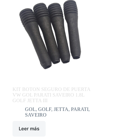
KIT BOTON SEGURO DE PUERTA
VW GOL PARATI SAVEIRO 1.8L
GOLF JETTA III
GOL
,
GOLF
,
JETTA
,
PARATI
,
SAVEIRO
Leer más