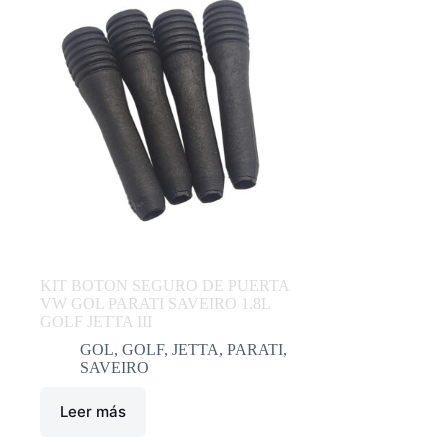
KIT BOTON SEGURO DE PUERTA
VW GOL PARATI SAVEIRO 1.8L
GOLF JETTA III
GOL
,
GOLF
,
JETTA
,
PARATI
,
SAVEIRO
Leer más