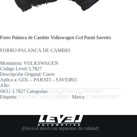
Forro Palanca de Cambio Volkswagen Gol Parati Saveiro
FORRO PALANCA DE CAMBIO
Montadora:
VOLKSWAGEN
Código Level:
L7827
Descripción Original:
Cuero
Aplica a:
GOL – PARATI – SAVEIRO
Año:
SKU:
L7827
Categorías:
GOL
,
PARATI
,
SAVEIRO
Etiqueta:
PALANCA DE CAMBIO
Marca:
CARROCERIA
¡Eleva el nivel con repuestos de calidad!