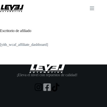
Saltar
al
contenido
Escritorio de afiliado
[yith_wcaf_affiliate_dashboard]
¡Eleva el nivel con repuestos de calidad!